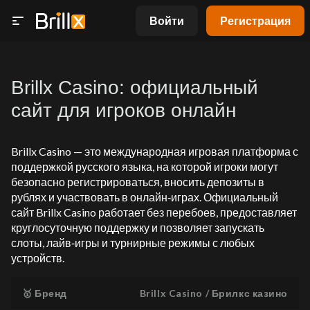
Войти
Регистрация
Brillx Casino: официальный
сайт для игроков онлайн
Brillx Casino — это международная игровая платформа с
поддержкой русского языка, на которой игроки могут
безопасно регистрироваться, вносить депозиты в
рублях и участвовать в онлайн‑играх. Официальный
сайт Brillx Casino работает без перебоев, предоставляет
круглосуточную поддержку и позволяет запускать
слоты, лайв‑игры и турнирные режимы с любых
устройств.
🥇 Бренд
Brillx Casino / Брилкс казино