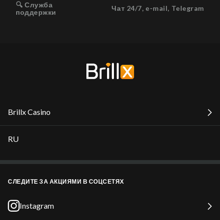
🔍 Служба
Чат 24/7, e-mail, Telegram
поддержки
Brillx Casino
RU
СЛЕДИТЕ ЗА АКЦИЯМИ В СОЦСЕТЯХ
Instagram